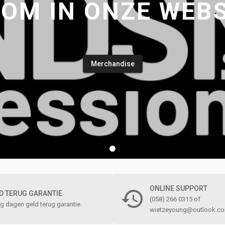
OM IN ONZE WEB
Merchandise
ONLINE SUPPORT

D TERUG GARANTIE
(058) 266 0315 of
ig dagen geld terug garantie.
wietzeyoung@outlook.c