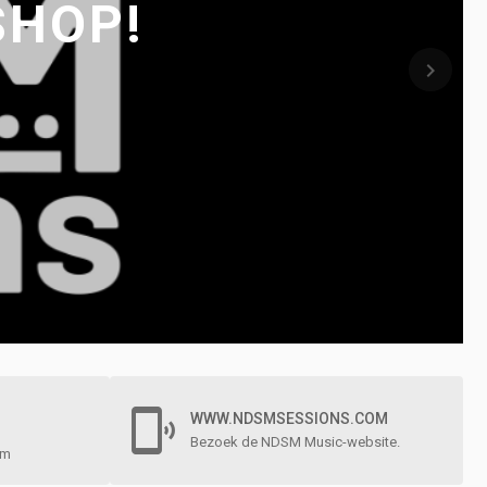
SHOP!
keyboard_arrow_right

WWW.NDSMSESSIONS.COM
Bezoek de NDSM Music-website.
om